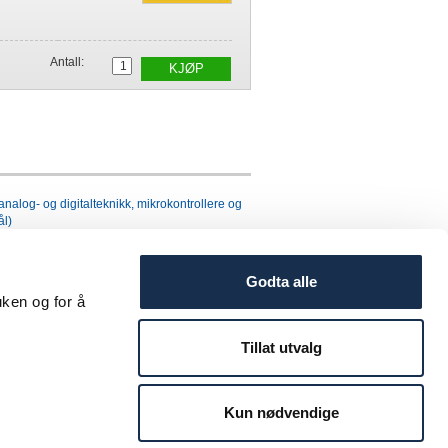
Antall:
KJØP
 analog- og digitalteknikk, mikrokontrollere og
ål)
penningsanlegg
AVE
Godta alle
uken og for å
eid
Bokmål)
Tillat utvalg
Kun nødvendige
pedisjonskostnader kommer i tillegg på alle ordre i henhold
ager fra fakturadato. Vi tar forbehold for prisendringer og