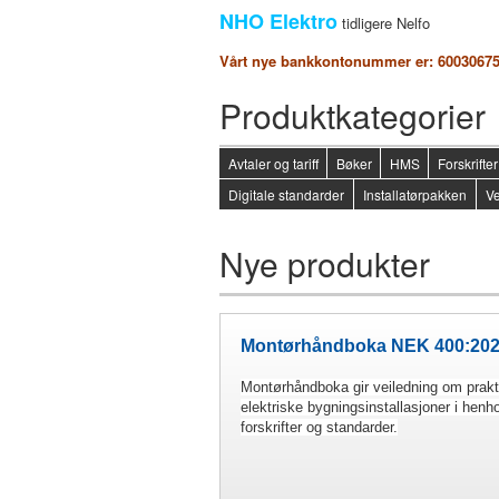
NHO Elektro
tidligere Nelfo
Vårt nye bankkontonummer er: 6003067
Produktkategorier
Avtaler og tariff
Bøker
HMS
Forskrift
Digitale standarder
Installatørpakken
Ve
Nye produkter
Montørhåndboka NEK 400:202
Montørhåndboka gir veiledning om prakt
elektriske bygningsinstallasjoner i henho
forskrifter og standarder.