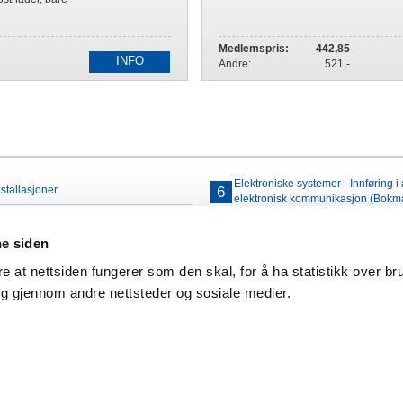
Medlemspris:
442,85
INFO
Andre:
521,-
Elektroniske systemer - Innføring i
6
stallasjoner
elektronisk kommunikasjon (Bokm
7
FEL, Forskrift om elektriske lavs
ne siden
g ekomnett
8
Abonnement NEK 400 NETTUTG
re at nettsiden fungerer som den skal, for å ha statistikk over br
rikeren - NETTUTGAVE (Bokmål)
9
Fse - forskrift om sikkerhet ved arb
ng gjennom andre nettsteder og sosiale medier.
10
Montørhåndboka NEK 400:2026 (
Kjøpsvilkår:
47 23 08 77 00
Alle priser er eks. mva. (så lenge annet ikke er oppgitt). Porto- og eks
t@nhoelektro.no
til gjeldene portosatser og forsendelsesmåte. Betalingsbetingelser: 14 d