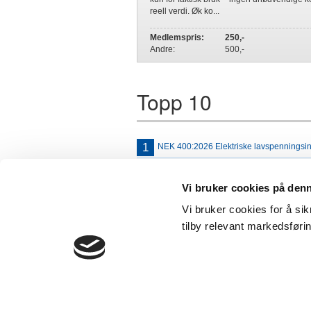
reell verdi. Øk ko...
Medlemspris:
250,-
Andre:
500,-
Topp 10
1
NEK 400:2026 Elektriske lavspenningsin
2
Nettkurs: Fse Lavspenning
Vi bruker cookies på den
3
NEK 399:2026 Tilknytning av elanlegg o
Vi bruker cookies for å sik
4
Boliginstallasjoner - håndbok for elekt
tilby relevant markedsføri
5
Elektroteknisk formelsamling (Bokmål)
Kontakt oss:
Sentralbord: +
NHO Elektro - butikken
torge
Postboks 5467 majorstua
Epost: