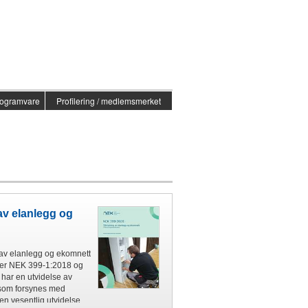
ogramvare
Profilering / medlemsmerket
av elanlegg og
av elanlegg og ekomnett
atter NEK 399-1:2018 og
ar en utvidelse av
 som forsynes med
n vesentlig utvidelse