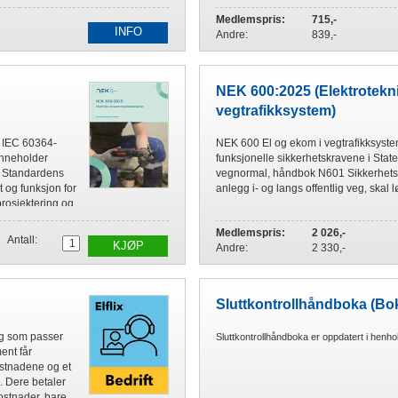
av virkeområdet...
Medlemspris:
715,-
INFO
Andre:
839,-
NEK 600:2025 (Elektrotekni
vegtrafikksystem)
v IEC 60364-
NEK 600 El og ekom i vegtrafikksyste
nneholder
funksjonelle sikkerhetskravene i Sta
. Standardens
vegnormal, håndbok N601 Sikkerhetskr
et og funksjon for
anlegg i- og langs offentlig veg, skal l
prosjektering og
Medlemspris:
2 026,-
Antall:
KJØP
Andre:
2 330,-
Sluttkontrollhåndboka (Bo
ng som passer
Sluttkontrollhåndboka er oppdatert i henho
ent får
kostnadene og et
. Dere betaler
ostnader, bare