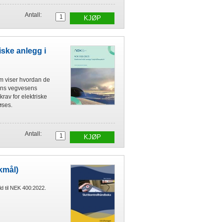
Antall:
KJØP
ske anlegg i
m viser hvordan de
tens vegvesens
av for elektriske
øses.
Antall:
KJØP
kmål)
ld til NEK 400:2022.