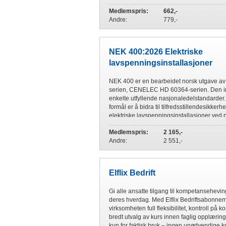
Medlemspris:
662,-
Andre:
779,-
NEK 400:2026 Elektriske
lavspenningsinstallasjoner
NEK 400 er en bearbeidet norsk utgave a
serien, CENELEC HD 60364-serien. Den i
enkelte utfyllende nasjonaledelstandarder
formål er å bidra til tilfredsstillendesikkerh
elektriske lavspenningsinstallasjoner ved 
utførelse. Den innehol...
Medlemspris:
2 165,-
Andre:
2 551,-
Elflix Bedrift
Gi alle ansatte tilgang til kompetansehevi
deres hverdag. Med Elflix Bedriftsabonnem
virksomheten full fleksibilitet, kontroll på 
bredt utvalg av kurs innen faglig opplæring
kun for faktisk bruk – ingen unødvendige k