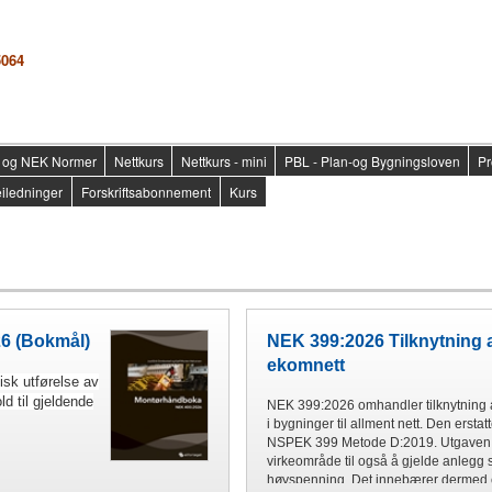
5064
er og NEK Normer
Nettkurs
Nettkurs - mini
PBL - Plan-og Bygningsloven
Pr
iledninger
Forskriftsabonnement
Kurs
6 (Bokmål)
NEK 399:2026 Tilknytning 
ekomnett
isk utførelse av
ld til gjeldende
NEK 399:2026 omhandler tilknytning 
i bygninger til allment nett. Den erst
NSPEK 399 Metode D:2019. Utgaven h
virkeområde til også å gjelde anlegg
høyspenning. Det innebærer dermed e