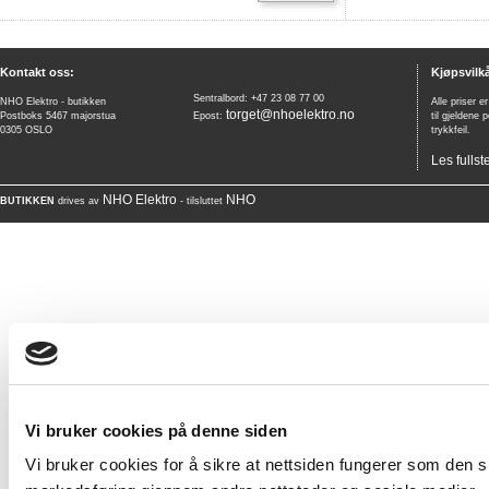
Kontakt oss:
Kjøpsvilkå
Sentralbord: +47 23 08 77 00
NHO Elektro - butikken
Alle priser e
torget@nhoelektro.no
Postboks 5467 majorstua
Epost:
til gjeldene 
0305 OSLO
trykkfeil.
Les fullst
NHO Elektro
NHO
BUTIKKEN
drives av
- tilsluttet
Vi bruker cookies på denne siden
Vi bruker cookies for å sikre at nettsiden fungerer som den ska