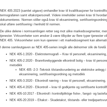
NEK 405:2023 (samlet utgave) omhandler krav til kvalifikasjoner for kontrollfor
termograføren samt eltakstpersonell. Videre inneholder serien krav til hvordan
dokumenteres. Normen stiller også krav til eksaminering, sertifiseringsordnin
skal utføre sertifisering i henhold til normen.
De ulike delene i normsamlingen retter seg mot ulike markedssegmenter, me
tjenester. Virksomheter som ønsker å være tilbyder av flere typer tjenester v
NEK 405. Virksomheter som kun opererer i ett markedssegment kan alternati
I denne samleutgaven av NEK 405-serien inngår alle delnormer slik de forel
NEK 405-1:2020 - Elektrotermografi – Krav til personell, eksaminering,
NEK 405-2:2020 - Brannforebyggende elkontroll bolig – krav til personel
metodikk
NEK 405 -2-3 -Teknisk tilstandsvurdering av elektriske anlegg i 
eksaminering, sertifiseringsordning og metodikk
NEK 405-3:2020 - Elkontroll næring – krav til personell, eksaminering,
NEK 405-4:2020 - Elkontroll – krav til godkjente og sertifiserte kontrol
NEK 405-10:2017 - Elkontroll i kontrollpliktige fiske-, fangst- og laste
NEK 405-20:2019 – Eltakst - Skadetakst, tilstands- eller tredjepartsvu