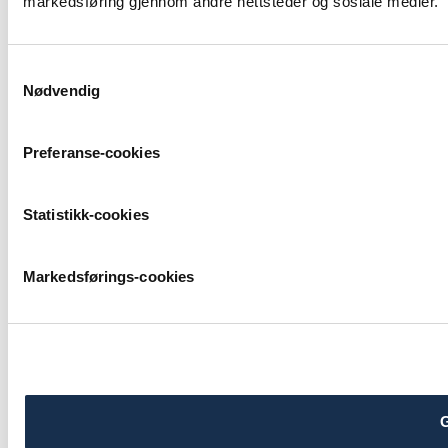
markedsføring gjennom andre nettsteder og sosiale medier.
Samtykkevalg
Nødvendig
Preferanse-cookies
Statistikk-cookies
Markedsførings-cookies
G