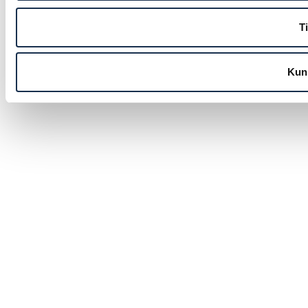
Ti
Kun