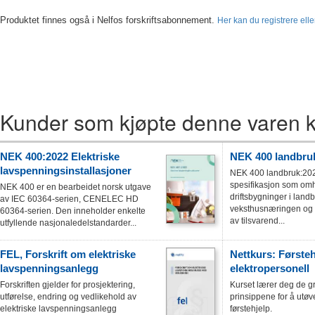
Produktet finnes også i Nelfos forskriftsabonnement.
Her kan du registrere el
Kunder som kjøpte denne varen k
NEK 400:2022 Elektriske
NEK 400 landbru
lavspenningsinstallasjoner
NEK 400 landbruk:202
spesifikasjon som om
NEK 400 er en bearbeidet norsk utgave
driftsbygninger i land
av IEC 60364-serien, CENELEC HD
veksthusnæringen og 
60364-serien. Den inneholder enkelte
av tilsvarend...
utfyllende nasjonaledelstandarder...
FEL, Forskrift om elektriske
Nettkurs: Førsteh
lavspenningsanlegg
elektropersonell
Forskriften gjelder for prosjektering,
Kurset lærer deg de 
utførelse, endring og vedlikehold av
prinsippene for å utø
elektriske lavspenningsanlegg
førstehjelp.