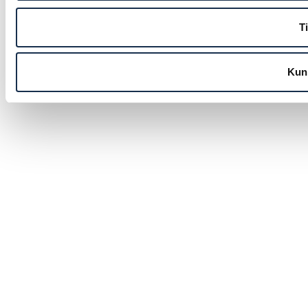
Ti
Kun