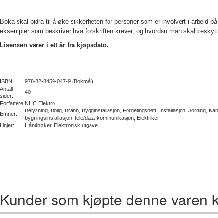
Boka skal bidra til å øke sikkerheten for personer som er involvert i arbeid p
eksempler som beskriver hva forskriften krever, og hvordan man skal beskytte 
Lisensen varer i ett år fra kjøpsdato.
ISBN:
978-82-8459-047-9 (Bokmål)
Antall
40
sider:
Forfattere:
NHO Elektro
Belysning, Bolig, Brann, Bygginstallasjon, Fordelingsnett, Installasjon, Jording, Kabl
Emner:
bygningsinstallasjon, tele/data-kommunikasjon, Elektriker
Linjer:
Håndbøker, Elektronisk utgave
Kunder som kjøpte denne varen k