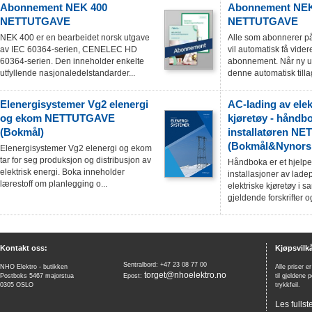
Abonnement NEK 400
Abonnement NEK
NETTUTGAVE
NETTUTGAVE
NEK 400 er en bearbeidet norsk utgave
Alle som abonnerer 
av IEC 60364-serien, CENELEC HD
vil automatisk få videref
60364-serien. Den inneholder enkelte
abonnement. Når ny ut
utfyllende nasjonaledelstandarder...
denne automatisk tillag
Elenergisystemer Vg2 elenergi
AC-lading av elek
og ekom NETTUTGAVE
kjøretøy - håndbo
(Bokmål)
installatøren N
(Bokmål&Nynors
Elenergisystemer Vg2 elenergi og ekom
tar for seg produksjon og distribusjon av
Håndboka er et hjelpe
elektrisk energi. Boka inneholder
installasjoner av lade
lærestoff om planlegging o...
elektriske kjøretøy i 
gjeldende forskrifter o
Kontakt oss:
Kjøpsvilkå
Sentralbord: +47 23 08 77 00
NHO Elektro - butikken
Alle priser e
torget@nhoelektro.no
Postboks 5467 majorstua
Epost:
til gjeldene 
0305 OSLO
trykkfeil.
Les fullst