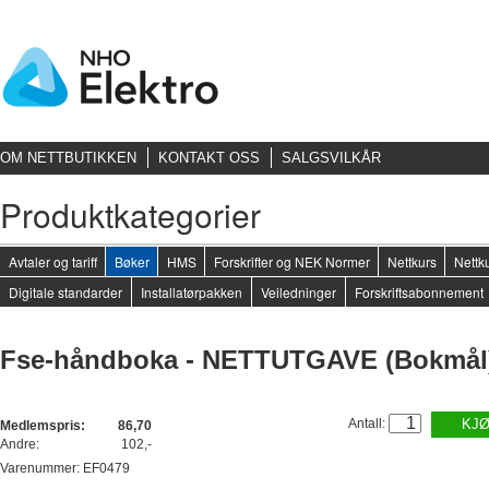
OM NETTBUTIKKEN
KONTAKT OSS
SALGSVILKÅR
Produktkategorier
Avtaler og tariff
Bøker
HMS
Forskrifter og NEK Normer
Nettkurs
Nettku
Digitale standarder
Installatørpakken
Veiledninger
Forskriftsabonnement
Fse-håndboka - NETTUTGAVE (Bokmål
Antall:
KJ
Medlemspris:
86,70
Andre:
102,-
Varenummer: EF0479