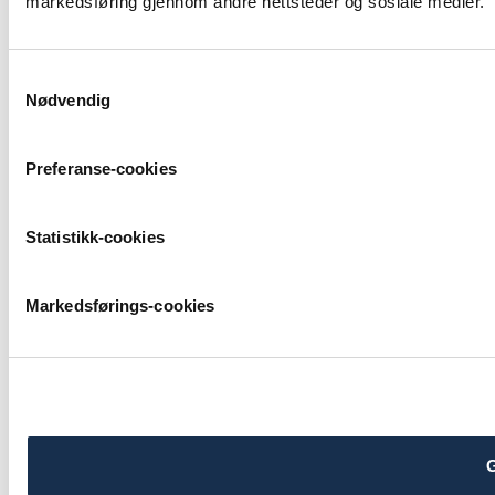
markedsføring gjennom andre nettsteder og sosiale medier.
Samtykkevalg
Nødvendig
Preferanse-cookies
Statistikk-cookies
Markedsførings-cookies
G