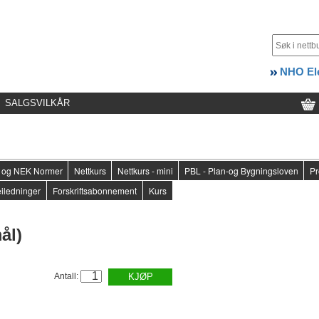
NHO Ele
SALGSVILKÅR
er og NEK Normer
Nettkurs
Nettkurs - mini
PBL - Plan-og Bygningsloven
Pr
iledninger
Forskriftsabonnement
Kurs
ål)
Antall:
KJØP