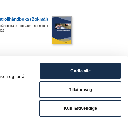
ntrollhåndboka (Bokmål)
llhåndboka er oppdatert i henhold til
022.
:2026 Elektriske
ningsinstallasjoner
Godta alle
r en bearbeidet norsk utgave
0364-serien, CENELEC HD
uken og for å
ien. Den inneholder enkelte
 nasjonaledelstandarder...
Tillat utvalg
Kun nødvendige
pedisjonskostnader kommer i tillegg på alle ordre i henhold
ager fra fakturadato. Vi tar forbehold for prisendringer og