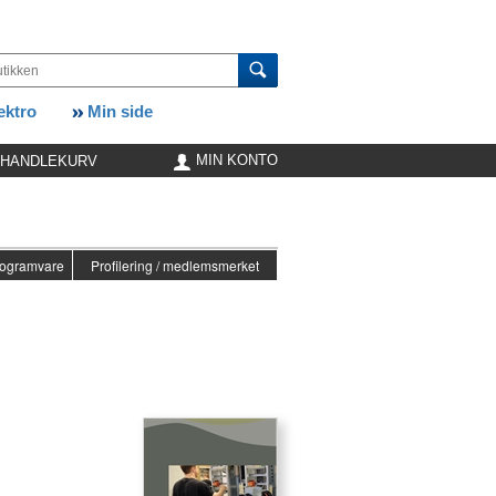
ktro
Min side
MIN KONTO
HANDLEKURV
ogramvare
Profilering / medlemsmerket