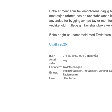
Boka er ment som tavlemontørens daglig hj
montasjen utføres hos en tavlefabrikant elle
anvendes for bygging av nye tavler men fu
vedlikehold. I tillegg gir Tavlehåndboka veil
Boka er gitt ut i samarbeid med Tavleforen
Utgitt i 2025
ISBN:
978-82-8459-024-0 (Bokmål)
Antall
327
sider:
Forfattere:
Tavleforeningen
Bygginstallasjon, Installasjon, Jording,
Emner:
Tavlemontør
Linjer:
Håndbøker