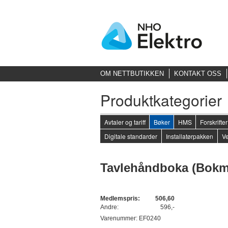
OM NETTBUTIKKEN
KONTAKT OSS
Produktkategorier
Avtaler og tariff
Bøker
HMS
Forskrift
Digitale standarder
Installatørpakken
Ve
Tavlehåndboka (Bokm
Medlemspris:
506,60
Andre:
596,-
Varenummer: EF0240