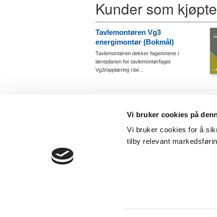
Kunder som kjøpte
Tavlemontøren Vg3
energimontør (Bokmål)
Tavlemontøren dekker fagemnene i
læreplanen for tavlemontørfaget
Vg3/opplæring i be...
Jordingshåndboka (Bokmål)
Jordingshåndboka er et hjelpemiddel for
Vi bruker cookies på den
planlegging, utførelse og vedlikehold av
jordingssystemer.
Vi bruker cookies for å sik
tilby relevant markedsføri
Kontakt oss:
Sentralbord: +
NHO Elektro - butikken
torge
Postboks 5467 majorstua
Epost:
0305 OSLO