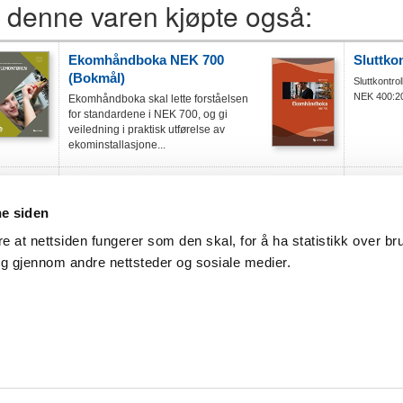
 denne varen kjøpte også:
Ekomhåndboka NEK 700
Sluttko
(Bokmål)
Sluttkontro
NEK 400:2
Ekomhåndboka skal lette forståelsen
for standardene i NEK 700, og gi
veiledning i praktisk utførelse av
ekominstallasjone...
Dokumentasjonshåndboka
NEK 400
(Bokmål)
lavspen
ne siden
Boken omhandler sertifikasjon og
NEK 400 e
sluttkontroll.
av IEC 6
re at nettsiden fungerer som den skal, for å ha statistikk over br
60364-ser
ng gjennom andre nettsteder og sosiale medier.
utfyllende
Kjøpsvilkår:
47 23 08 77 00
Alle priser er eks. mva. (så lenge annet ikke er oppgitt). Porto- og eks
t@nhoelektro.no
til gjeldene portosatser og forsendelsesmåte. Betalingsbetingelser: 14 d
trykkfeil.