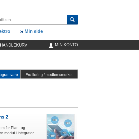
ktro
Min side
MIN KONTO
HANDLEKURV
ogramvare
Profilering / medlemsmerket
ns 2
tem for Plan- og
n modul i Integrator.