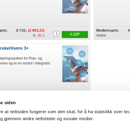
ris:
8 710,-
(2 903,33)
Medlemspris:
4
KJØP
0,-
(0,-)
Andre:
rukerlisens 3+
styringssystem for Plan- og
oven og er en modul i Integrator.
ris:
2 190,-
(730,-)
ne siden
KJØP
0,-
(0,-)
re at nettsiden fungerer som den skal, for å ha statistikk over br
ng gjennom andre nettsteder og sosiale medier.