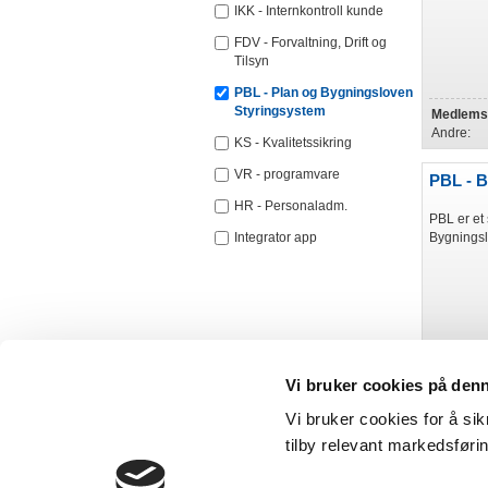
IKK - Internkontroll kunde
FDV - Forvaltning, Drift og
Tilsyn
PBL - Plan og Bygningsloven
Styringsystem
Medlemsp
Andre:
KS - Kvalitetssikring
VR - programvare
PBL - B
HR - Personaladm.
PBL er et 
Integrator app
Bygningsl
Medlemsp
Vi bruker cookies på den
Andre:
Vi bruker cookies for å sik
tilby relevant markedsføri