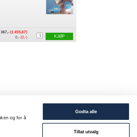
 367,-
(1 455,67)
KJØP
0,-
(0,-)
Godta alle
uken og for å
Tillat utvalg