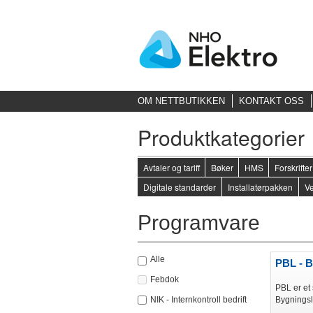
OM NETTBUTIKKEN
KONTAKT OSS
Produktkategorier
Avtaler og tariff
Bøker
HMS
Forskrift
Digitale standarder
Installatørpakken
Ve
Programvare
Alle
PBL - B
Febdok
PBL er et 
NIK - Internkontroll bedrift
Bygningsl