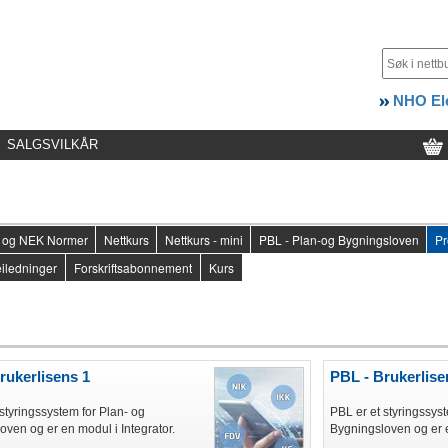
NHO Ele
SALGSVILKÅR
er og NEK Normer
Nettkurs
Nettkurs - mini
PBL - Plan-og Bygningsloven
Pr
iledninger
Forskriftsabonnement
Kurs
rukerlisens 1
PBL - Brukerlise
styringssystem for Plan- og
PBL er et styringssys
oven og er en modul i Integrator.
Bygningsloven og er e