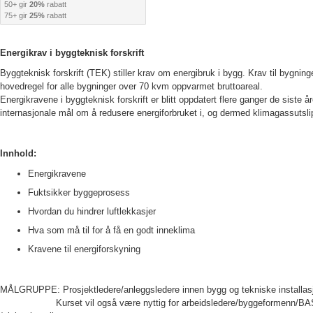
50+ gir
20%
rabatt
75+ gir
25%
rabatt
Energikrav i byggteknisk forskrift
Byggteknisk forskrift (TEK) stiller krav om energibruk i bygg. Krav til bygning
hovedregel for alle bygninger over 70 kvm oppvarmet bruttoareal.
Energikravene i byggteknisk forskrift er blitt oppdatert flere ganger de siste å
internasjonale mål om å redusere energiforbruket i, og dermed klimagassutsli
Innhold:
Energikravene
Fuktsikker byggeprosess
Hvordan du hindrer luftlekkasjer
Hva som må til for å få en godt inneklima
Kravene til energiforskyning
MÅLGRUPPE: Prosjektledere/anleggsledere innen bygg og tekniske installasj
Kurset vil også være nyttig for arbeidsledere/byggeformenn/BAS o