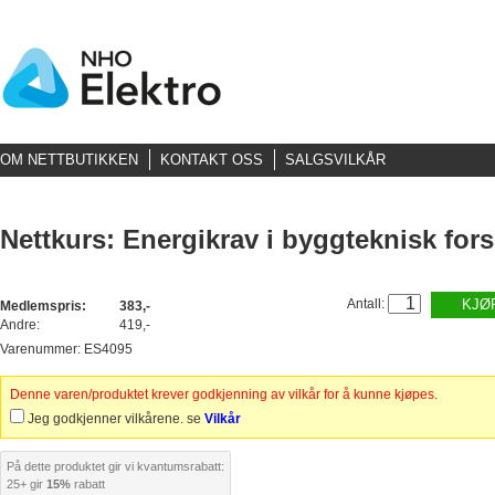
OM NETTBUTIKKEN
KONTAKT OSS
SALGSVILKÅR
Nettkurs: Energikrav i byggteknisk forsk
Antall:
KJØ
Medlemspris:
383,-
Andre:
419,-
Varenummer: ES4095
Denne varen/produktet krever godkjenning av vilkår for å kunne kjøpes.
Jeg godkjenner vilkårene. se
Vilkår
På dette produktet gir vi kvantumsrabatt:
25+ gir
15%
rabatt