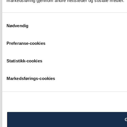
markedsføring gjennom andre nettsteder og sosiale medier.
Samtykkevalg
Nødvendig
Preferanse-cookies
Statistikk-cookies
Markedsførings-cookies
G