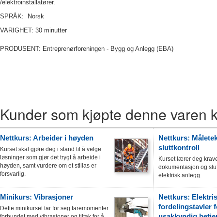
/elektroinstallatører.
SPRÅK:
Norsk
VARIGHET: 30 minutter
PRODUSENT: Entreprenørforeningen - Bygg og Anlegg (EBA)
Kunder som kjøpte denne varen k
Nettkurs: Arbeider i høyden
Nettkurs: Måletek
sluttkontroll
Kurset skal gjøre deg i stand til å velge
løsninger som gjør det trygt å arbeide i
Kurset lærer deg krave
høyden, samt vurdere om et stillas er
dokumentasjon og slutt
forsvarlig.
elektrisk anlegg.
Minikurs: Vibrasjoner
Nettkurs: Elektri
fordelingstavler f
Dette minikurset tar for seg faremomenter
usakkyndig betje
forbundet med vibrasjoner og tiltak for å