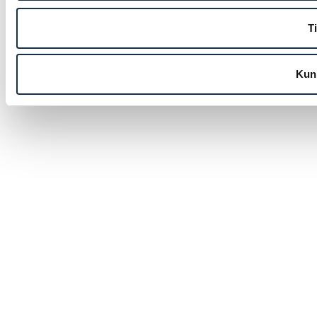
Ti
Kun