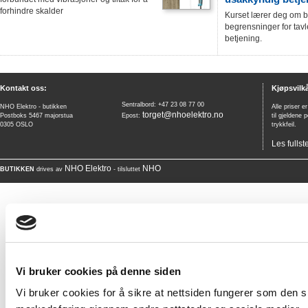
forhindre skalder
Kurset lærer deg om b
begrensninger for tavl
betjening.
Kontakt oss:
Kjøpsvilkå
Sentralbord: +47 23 08 77 00
NHO Elektro - butikken
Alle priser e
torget@nhoelektro.no
Postboks 5467 majorstua
Epost:
til gjeldene 
0305 OSLO
trykkfeil.
Les fullst
NHO Elektro
NHO
BUTIKKEN
drives av
- tilsluttet
Vi bruker cookies på denne siden
Vi bruker cookies for å sikre at nettsiden fungerer som den ska