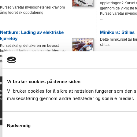
opplæringen? Kurset v
Kurset ivaretar myndighetenes krav om
gjennom de viktigste 
årlig teoretisk oppdatering
Kurset ivaretar myndi
...
Nettkurs: Lading av elektriske
Minikurs: Stillas
kjøretøy
Dette minikurset tar fo
stillas.
Kurset skal gi deltakeren en bevisst
holdning til lading av elektriske kjøretøy
og en innføring i de viktigste elementene i
denne type insta...
Vi bruker cookies på denne siden
Kontakt oss:
Kjøpsvilkå
Vi bruker cookies for å sikre at nettsiden fungerer som den ska
Sentralbord: +47 23 08 77 00
NHO Elektro - butikken
Alle priser e
torget@nhoelektro.no
Postboks 5467 majorstua
Epost:
til gjeldene 
markedsføring gjennom andre nettsteder og sosiale medier.
0305 OSLO
trykkfeil.
Les fullst
Samtykkevalg
NHO Elektro
NHO
BUTIKKEN
drives av
- tilsluttet
Nødvendig