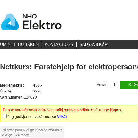
OM NETTBUTIKKEN
KONTAKT OSS
SALGSVILKÅR
Nettkurs: Førstehjelp for elektroperson
Antall:
KJØ
Medlemspris:
450,-
Andre:
502,-
Varenummer: ES4090
Denne varen/produktet krever godkjenning av vilkår for å kunne kjøpes.
Jeg godkjenner vilkårene. se
Vilkår
På dette produktet gir vi kvantumsrabatt:
25+ gir
15%
rabatt