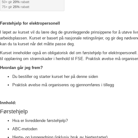
50+ gir
20%
rabatt
75+ gir
25%
rabatt
Førstehjelp for elektropersonell
I løpet av kurset vil du lære deg de grunnleggende prinsippene for å utøve liv
arbeidsplassen. Kurset er basert på nasjonale retingslinjer, og gir deg nødve
kan du ta kurset når det måtte passe deg.
Kurset inneholder også en obligatorisk del om førstehjelp for elektropersonel
til opplæring om strømskader i henhold til FSE. Praktisk øvelse må organiser
Hvordan går jeg frem?
Du bestiller og starter kurset her på denne siden
Praktisk øvelse må organiseres og gjennomføres i tillegg
Innhold:
Førstehjelp
Hva er livreddende førstehjelp?
ABC-metoden
Hjerte- og lungeredning (inklusiv bruk av hjertestarter)