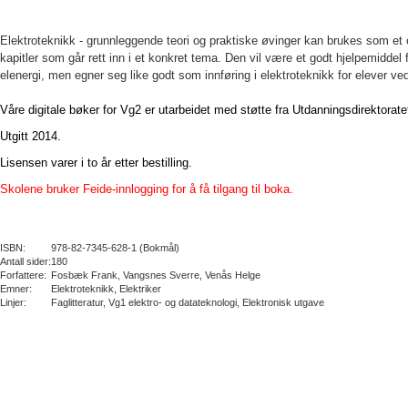
Elektroteknikk - grunnleggende teori og praktiske øvinger kan brukes som et o
kapitler som går rett inn i et konkret tema. Den vil være et godt hjelpemiddel
elenergi, men egner seg like godt som innføring i elektroteknikk for elever ved
Våre digitale bøker for Vg2 er utarbeidet med støtte fra Utdanningsdirektorate
Utgitt 2014.
Lisensen varer i to år etter bestilling.
Skolene bruker Feide-innlogging for å få tilgang til boka.
ISBN:
978-82-7345-628-1 (Bokmål)
Antall sider:
180
Forfattere:
Fosbæk Frank, Vangsnes Sverre, Venås Helge
Emner:
Elektroteknikk, Elektriker
Linjer:
Faglitteratur, Vg1 elektro- og datateknologi, Elektronisk utgave