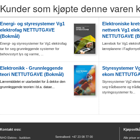
Kunder som kjøpte denne varen k
Energi- og styresystemer Vg1
Elektroniske kret
elektrofag NETTUTGAVE
nettverk Vg1 elek
(Bokmål)
NETTUTGAVE (B
Energi- og styresystemer for Vg1 elektrofag
Lærebok for Vg1 elektrof
tar for seg grunnleggende systemer for
læreplanene i Fagfornye
behovsstyrt lys og varme, ...
Elektronikk - Grunnleggende
Styresystemer Vg
teori NETTUTGAVE (Bokmål)
ekom NETTUTGA
Læremiddelet er utarbeidet for å dekke den
Styresystemer Vg2 elene
grunnleggende teorien i bl.a. datae...
seg trådbaserte og trådl
styringssystemer fo...
Kontakt oss:
Kjøpsvilkå
Sentralbord: +47 23 08 77 00
NHO Elektro - butikken
Alle priser e