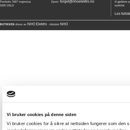
torget@nhoelektro.no
Postboks 5467 majorstua
Epost:
til gjeldene 
0305 OSLO
trykkfeil.
Les fullst
NHO Elektro
NHO
BUTIKKEN
drives av
- tilsluttet
Vi bruker cookies på denne siden
Vi bruker cookies for å sikre at nettsiden fungerer som den ska