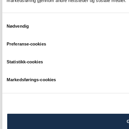
markedsføring gjennom andre nettsteder og sosiale medier.
Samtykkevalg
Nødvendig
Preferanse-cookies
Statistikk-cookies
Markedsførings-cookies
G