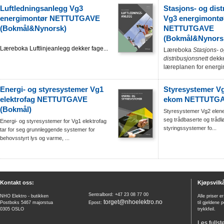
Luftledningsanlegg Vg3
Stasjons- og dist
energimontør NETTUTGAVE
Vg3 energimontø
(Bokmål&Nynorsk)
NETTUTGAVE
(Bokmål&Nynors
Læreboka Luftlinjeanlegg dekker fage...
Læreboka
Stasjons- 
distribusjonsnett
dekke
læreplanen for energi
Energi- og styresystemer Vg1
Styresystemer Vg
elektrofag NETTUTGAVE
ekom NETTUTGA
(Bokmål)
Styresystemer Vg2 elene
seg trådbaserte og trådl
Energi- og styresystemer for Vg1 elektrofag
styringssystemer fo...
tar for seg grunnleggende systemer for
behovsstyrt lys og varme, ...
Kontakt oss:
Kjøpsvilkå
Sentralbord: +47 23 08 77 00
NHO Elektro - butikken
Alle priser e
torget@nhoelektro.no
Postboks 5467 majorstua
Epost:
til gjeldene 
0305 OSLO
trykkfeil.
Les fullst