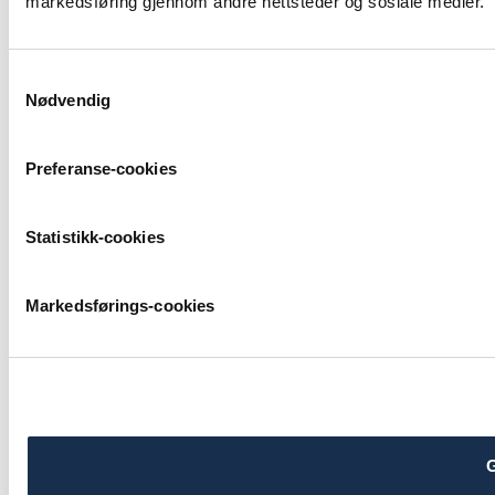
markedsføring gjennom andre nettsteder og sosiale medier.
Samtykkevalg
Nødvendig
Preferanse-cookies
Statistikk-cookies
Markedsførings-cookies
G