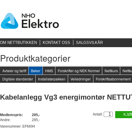
OM NETTBUTIKKEN
KONTAKT OSS
SALGSVILKÅR
Produktkategorier
Avtaler og tariff
Bøker
HMS
Forskrifter og NEK Normer
Nettkurs
Nettku
Digitale standarder
Installatørpakken
Veiledninger
Forskriftsabonnement
Kabelanlegg Vg3 energimontør NETT
Antall:
KJØ
Medlemspris:
285,-
Andre:
285,-
Varenummer: EF6694