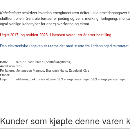
Kabelanlegg
beskriver hvordan energimontøren deltar i alle arbeidsoppgaver fr
sluttkontrollen. Sentrale temaer er jording og vern, merking, forlegning, mont
også vanlige kabeltyper for energioverføring og ekom.
Utgitt 2017, og revidert 2023. Lisensen varer i ett år etter bestilling.
Den elektroniske utgaven er utarbeidet med støtte fra Utdanningsdirektoratet.
ISBN:
978-82-7345-669-4 (Bokmål&Nynorsk)
Antall sider:
170
Forfattere:
Johansson Magnus, Brandtun Hans, Espeland Kåre
Emner:
Linjer:
elskolen, Elektronisk utgave, Vg3 energimontørfaget, Vg3 energioperatørfaget
Kunder som kjøpte denne varen k