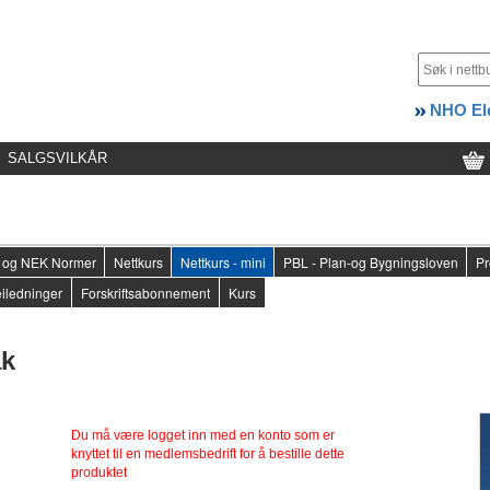
NHO Ele
SALGSVILKÅR
er og NEK Normer
Nettkurs
Nettkurs - mini
PBL - Plan-og Bygningsloven
Pr
iledninger
Forskriftsabonnement
Kurs
ak
Du må være logget inn med en konto som er
knyttet til en medlemsbedrift for å bestille dette
produktet