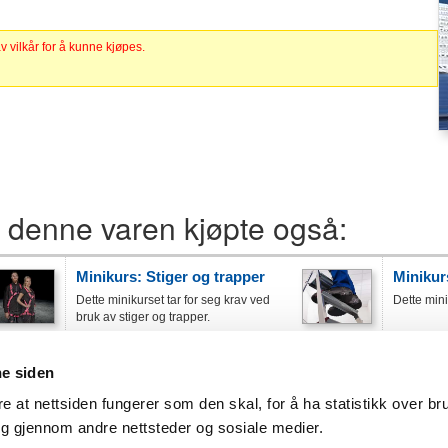
 vilkår for å kunne kjøpes.
 denne varen kjøpte også:
Minikurs: Stiger og trapper
Minikurs
Dette minikurset tar for seg krav ved
Dette minik
bruk av stiger og trapper.
Minikurs: Vibrasjoner
Minikur
ne siden
Dette minikurset tar for seg
Dette mini
faremomenter forbundet med
personløft
re at nettsiden fungerer som den skal, for å ha statistikk over br
vibrasjoner og tiltak for å forhindre
ng gjennom andre nettsteder og sosiale medier.
skalder