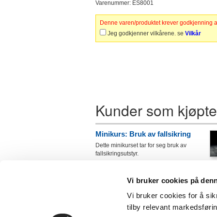
Varenummer: ES8001
Denne varen/produktet krever godkjenning av
Jeg godkjenner vilkårene. se
Vilkår
Kunder som kjøpte
Minikurs: Bruk av fallsikring
Dette minikurset tar for seg bruk av
fallsikringsutstyr.
Minikurs: Tunge løft
Vi bruker cookies på den
Dette minikurset tar for seg faremomenter
forbundet med tunge løft og tiltak for å
Vi bruker cookies for å sik
forhindre skalder
tilby relevant markedsføri