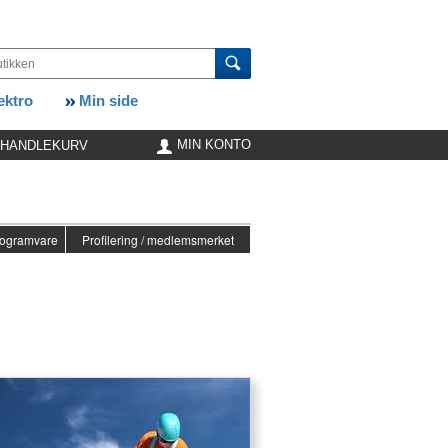
ktro
Min side
MIN KONTO
HANDLEKURV
ogramvare
Profilering / medlemsmerket