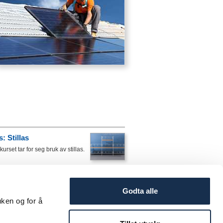
: Stillas
urset tar for seg bruk av stillas.
s: Bruk av personløftere
Godta alle
kurset tar for seg bruk av
er.
uken og for å