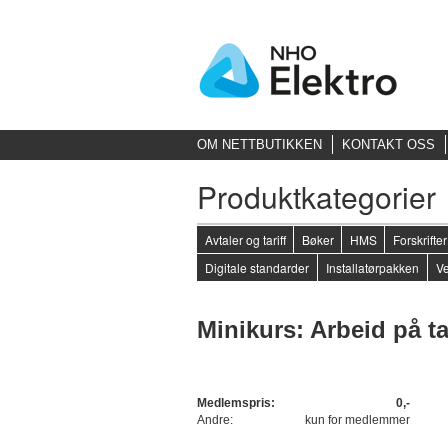
OM NETTBUTIKKEN
KONTAKT OSS
Produktkategorier
Avtaler og tariff
Bøker
HMS
Forskrift
Digitale standarder
Installatørpakken
Ve
Minikurs: Arbeid på t
Medlemspris:
0,-
Andre:
kun for medlemmer