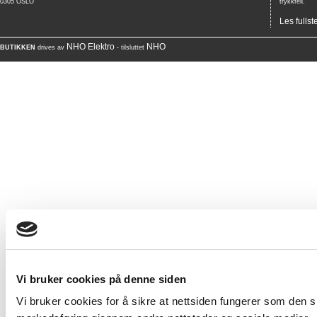
0305 OSLO
trykkfeil.
Les fullst
NHO Elektro
NHO
BUTIKKEN
drives av
- tilsluttet
Vi bruker cookies på denne siden
Vi bruker cookies for å sikre at nettsiden fungerer som den ska