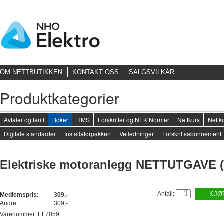
OM NETTBUTIKKEN
KONTAKT OSS
SALGSVILKÅR
Produktkategorier
Avtaler og tariff
Bøker
HMS
Forskrifter og NEK Normer
Nettkurs
Nettku
Digitale standarder
Installatørpakken
Veiledninger
Forskriftsabonnement
Elektriske motoranlegg NETTUTGAVE 
Antall:
KJØ
Medlemspris:
309,-
Andre:
309,-
Varenummer: EF7059