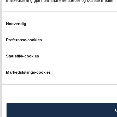
markedsføring gjennom andre nettsteder og sosiale medier.
Samtykkevalg
Nødvendig
Preferanse-cookies
Statistikk-cookies
Markedsførings-cookies
G