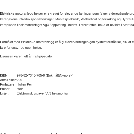
Elektriske motoranlegg heiser er skrevet for elever og lærlinger som følger videregående
lærebøkene Introduksjon til heisfaget, Montasjeteknikk, Vedlikehold og feilsøking og Hydr
læreplanen i heismontørfaget Vg3 / opplæring i bedrift. Lærestoffet i boka er utviklet i nært 
Formålet med Elektriske motoranlegg er å gi eleven/lærlingen god systemforståelse, slik at 
fare for utstyr og egen helse.
Lisensen varer i ett år fra kjøpsdato.
ISBN:
978-82-7345-705-9 (Bokmål&Nynorsk)
Antall sider:
220
Forfattere:
Holten Per
Emner:
Heis
Linjer:
Elektronisk utgave, Vg3 heismontør