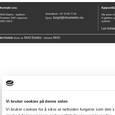
Kontakt oss:
Kjøpsvilkå
Sentralbord: +47 23 08 77 00
NHO Elektro - butikken
Alle priser e
torget@nhoelektro.no
Postboks 5467 majorstua
Epost:
til gjeldene 
0305 OSLO
trykkfeil.
Les fullst
NHO Elektro
NHO
BUTIKKEN
drives av
- tilsluttet
Vi bruker cookies på denne siden
Vi bruker cookies for å sikre at nettsiden fungerer som den ska