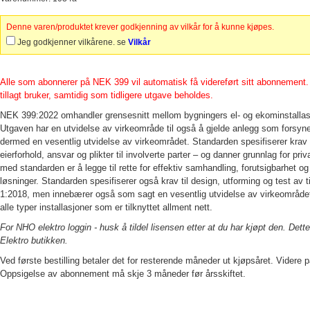
Denne varen/produktet krever godkjenning av vilkår for å kunne kjøpes.
Jeg godkjenner vilkårene. se
Vilkår
Alle som abonnerer på NEK 399 vil automatisk få videreført sitt abonnement.
tillagt bruker, samtidig som tidligere utgave beholdes.
NEK 399:2022 omhandler grensesnitt mellom bygningers el- og ekominstallasjo
Utgaven har en utvidelse av virkeområde til også å gjelde anlegg som fors
dermed en vesentlig utvidelse av virkeområdet. Standarden spesifiserer krav t
eierforhold, ansvar og plikter til involverte parter – og danner grunnlag for pri
med standarden er å legge til rette for effektiv samhandling, forutsigbarhet o
løsninger. Standarden spesifiserer også krav til design, utforming og test av
1:2018, men innebærer også som sagt en vesentlig utvidelse av virkeområd
alle typer installasjoner som er tilknyttet allment nett.
For NHO elektro loggin - husk å tildel lisensen etter at du har kjøpt den. Dette
Elektro butikken.
Ved første bestilling betaler det for resterende måneder ut kjøpsåret. Videre
Oppsigelse av abonnement må skje 3 måneder før årsskiftet.