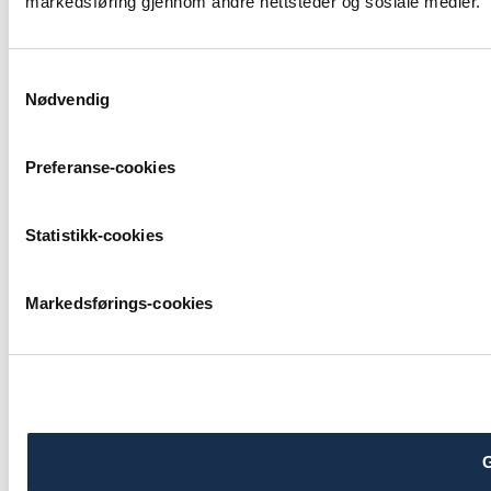
markedsføring gjennom andre nettsteder og sosiale medier.
Samtykkevalg
Nødvendig
Preferanse-cookies
Statistikk-cookies
Markedsførings-cookies
G