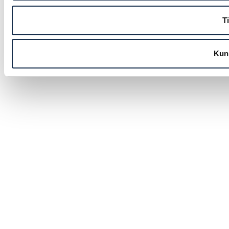
Ti
Kun