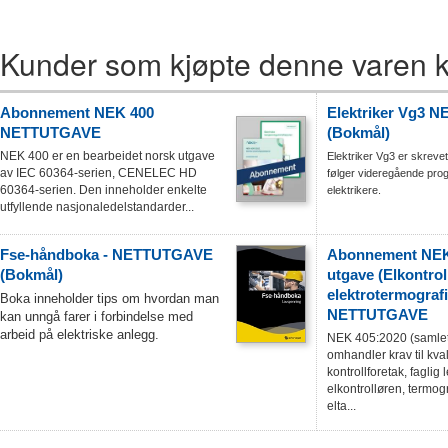
Kunder som kjøpte denne varen k
Abonnement NEK 400
Elektriker Vg3
NETTUTGAVE
(Bokmål)
NEK 400 er en bearbeidet norsk utgave
Elektriker Vg3 er skreve
av IEC 60364-serien, CENELEC HD
følger videregående pro
60364-serien. Den inneholder enkelte
elektrikere.
utfyllende nasjonaledelstandarder...
Fse-håndboka - NETTUTGAVE
Abonnement NEK
(Bokmål)
utgave (Elkontroll
elektrotermografi
Boka inneholder tips om hvordan man
NETTUTGAVE
kan unngå farer i forbindelse med
arbeid på elektriske anlegg.
NEK 405:2020 (samlet
omhandler krav til kval
kontrollforetak, faglig 
elkontrolløren, termog
elta...