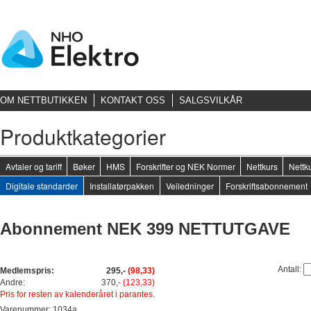
OM NETTBUTIKKEN
KONTAKT OSS
SALGSVILKÅR
Produktkategorier
Avtaler og tariff
Bøker
HMS
Forskrifter og NEK Normer
Nettkurs
Nettku
Digitale standarder
Installatørpakken
Veiledninger
Forskriftsabonnement
Abonnement NEK 399 NETTUTGAVE
Antall:
Medlemspris:
295,-
(98,33)
Andre:
370,-
(123,33)
Pris for resten av kalenderåret i parantes.
Varenummer: 1034a