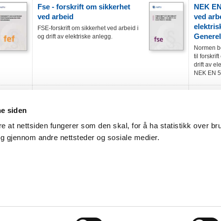
Fse - forskrift om sikkerhet
NEK EN 
ved arbeid
ved arbe
elektris
FSE-forskrift om sikkerhet ved arbeid i
Generel
og drift av elektriske anlegg.
Normen be
til forskri
drift av el
NEK EN 50
NEK 400:2022 Elektriske
Install
lavspenningsinstallasjoner
til NEK
ne siden
NEK 400 er en bearbeidet norsk utgave
Installasj
av IEC 60364-serien, CENELEC HD
Normguiden
re at nettsiden fungerer som den skal, for å ha statistikk over br
60364-serien. Den inneholder enkelte
NEK 400:
ng gjennom andre nettsteder og sosiale medier.
utfyllende nasjonaledelstandarder...
Kjøpsvilkår:
47 23 08 77 00
Alle priser er eks. mva. (så lenge annet ikke er oppgitt). Porto- og eks
t@nhoelektro.no
til gjeldene portosatser og forsendelsesmåte. Betalingsbetingelser: 14 d
trykkfeil.
Les fullstendige kjøpsvilkår