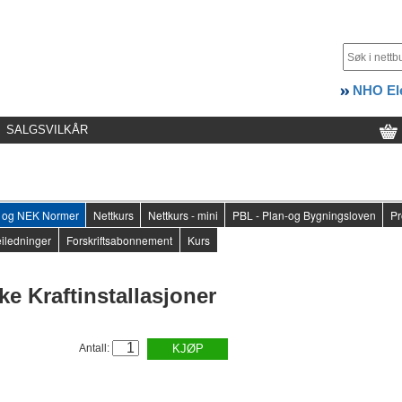
NHO Ele
SALGSVILKÅR
er og NEK Normer
Nettkurs
Nettkurs - mini
PBL - Plan-og Bygningsloven
Pr
iledninger
Forskriftsabonnement
Kurs
ke Kraftinstallasjoner
Antall:
KJØP