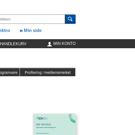
ktro
Min side
MIN KONTO
HANDLEKURV
ogramvare
Profilering / medlemsmerket