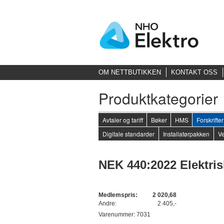
OM NETTBUTIKKEN
KONTAKT OSS
Produktkategorier
Avtaler og tariff
Bøker
HMS
Forskrift
Digitale standarder
Installatørpakken
Ve
NEK 440:2022 Elektris
Medlemspris:
2 020,68
Andre:
2 405,-
Varenummer: 7031