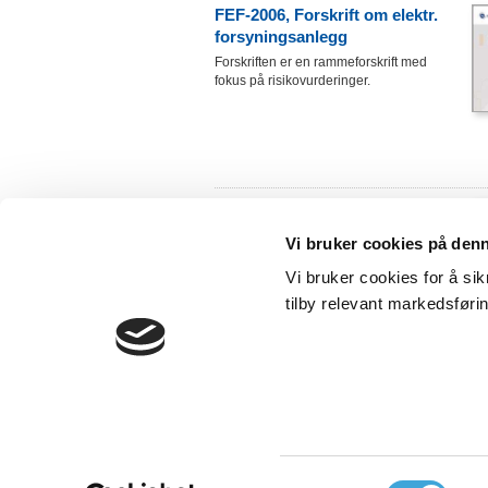
FEF-2006, Forskrift om elektr.
forsyningsanlegg
Forskriften er en rammeforskrift med
fokus på risikovurderinger.
FEL, Forskrift om elektriske
lavspenningsanlegg
Vi bruker cookies på den
Forskriften gjelder for prosjektering,
utførelse, endring og vedlikehold av
Vi bruker cookies for å sik
elektriske lavspenningsanlegg
tilby relevant markedsføri
Kontakt oss:
Sentralbord: +
NHO Elektro - butikken
torge
Postboks 5467 majorstua
Epost:
0305 OSLO
Samtykkevalg