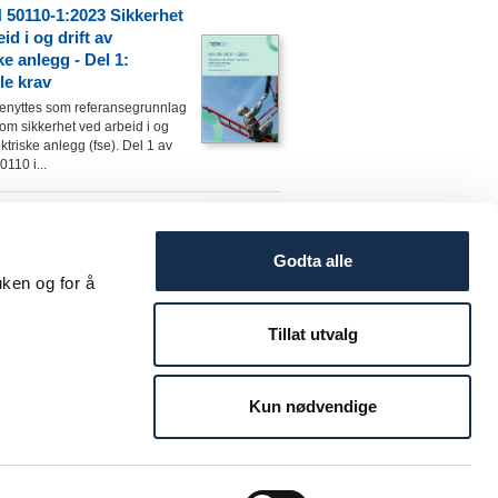
50110-1:2023 Sikkerhet
id i og drift av
ke anlegg - Del 1:
le krav
nyttes som referansegrunnlag
ft om sikkerhet ved arbeid i og
ektriske anlegg (fse). Del 1 av
110 i...
asjonsguiden - Veiledning
 400:2022 (Bokmål)
Godta alle
onsguiden er det nye navnet til
. Dette er en veiledning til
uken og for å
2022.
Tillat utvalg
Kun nødvendige
pedisjonskostnader kommer i tillegg på alle ordre i henhold
ager fra fakturadato. Vi tar forbehold for prisendringer og