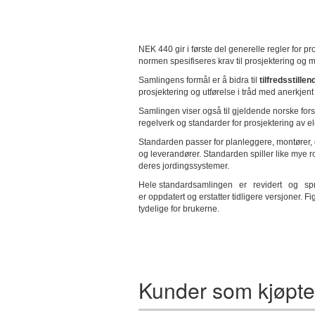
NEK 440 gir i første del generelle regler for pr
normen spesifiseres krav til prosjektering og 
Samlingens formål er å bidra til
tilfredsstille
prosjektering og utførelse i tråd med anerkjen
Samlingen viser også til gjeldende norske forsk
regelverk og standarder for prosjektering av ele
Standarden passer for planleggere, montører, dr
og leverandører. Standarden spiller like mye rol
deres jordingssystemer.
Hele standardsamlingen er revidert og språ
er oppdatert og erstatter tidligere versjoner. Fi
tydelige for brukerne.
Kunder som kjøpte