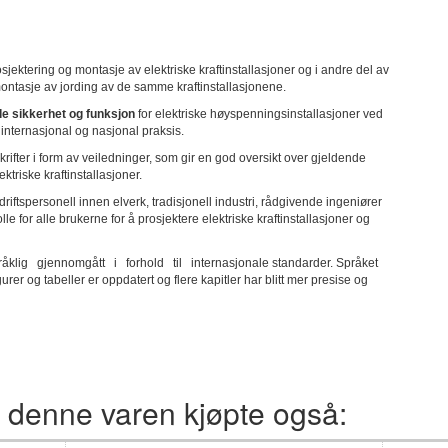
osjektering og montasje av elektriske kraftinstallasjoner og i andre del av
montasje av jording av de samme kraftinstallasjonene.
nde sikkerhet og funksjon
for elektriske høyspenningsinstallasjoner ved
t internasjonal og nasjonal praksis.
rifter i form av veiledninger, som gir en god oversikt over gjeldende
ktriske kraftinstallasjoner.
iftspersonell innen elverk, tradisjonell industri, rådgivende ingeniører
le for alle brukerne for å prosjektere elektriske kraftinstallasjoner og
klig gjennomgått i forhold til internasjonale standarder. Språket
gurer og tabeller er oppdatert og flere kapitler har blitt mer presise og
 denne varen kjøpte også: